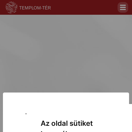
Jelentkezz be az oldal
megtekintéséhez!
Az oldal sütiket