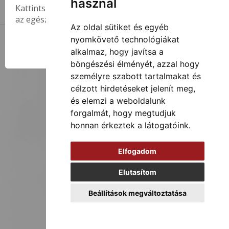
használ
Kattints a regisztráció menüpontra, csak pár perc
az egész!
Az oldal sütiket és egyéb
nyomkövető technológiákat
Templom-tér 2026
Általános Szerződési Feltételek
Adatvédelmi szabályzat
OK
alkalmaz, hogy javítsa a
böngészési élményét, azzal hogy
személyre szabott tartalmakat és
célzott hirdetéseket jelenít meg,
és elemzi a weboldalunk
forgalmát, hogy megtudjuk
honnan érkeztek a látogatóink.
Elfogadom
Elutasítom
Beállítások megváltoztatása