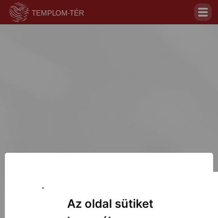
Jelentkezz be az oldal
megtekintéséhez!
Az oldal sütiket