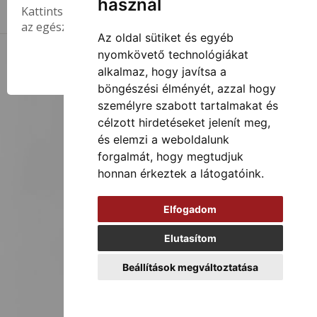
használ
Kattints a regisztráció menüpontra, csak pár perc
az egész!
Az oldal sütiket és egyéb
nyomkövető technológiákat
Templom-tér 2026
Általános Szerződési Feltételek
Adatvédelmi szabályzat
OK
alkalmaz, hogy javítsa a
böngészési élményét, azzal hogy
személyre szabott tartalmakat és
célzott hirdetéseket jelenít meg,
és elemzi a weboldalunk
forgalmát, hogy megtudjuk
honnan érkeztek a látogatóink.
Elfogadom
Elutasítom
Beállítások megváltoztatása