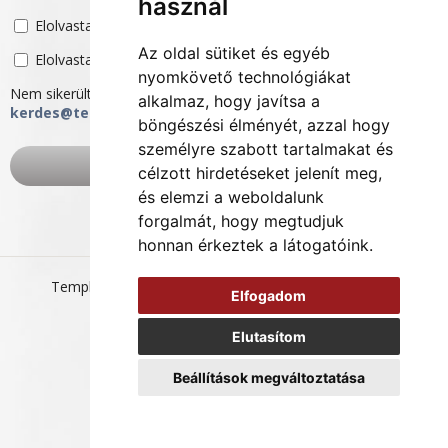
használ
Elolvastam és elfogadom a
belépés feltételeit
Az oldal sütiket és egyéb
Elolvastam és elfogadom az
adatvédelmi szabályzatot
nyomkövető technológiákat
Nem sikerült regisztrálni? Írj nekünk és segítünk:
alkalmaz, hogy javítsa a
kerdes@templom-ter.hu
böngészési élményét, azzal hogy
személyre szabott tartalmakat és
célzott hirdetéseket jelenít meg,
és elemzi a weboldalunk
forgalmát, hogy megtudjuk
honnan érkeztek a látogatóink.
Templom-tér 2026
Általános Szerződési Feltételek
Elfogadom
Adatvédelmi szabályzat
Elutasítom
Beállítások megváltoztatása