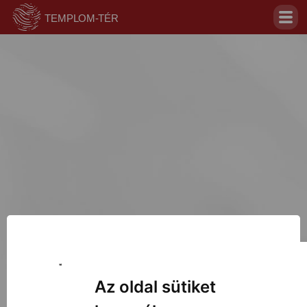
Jelentkezz be az oldal
megtekintéséhez!
Az oldal sütiket