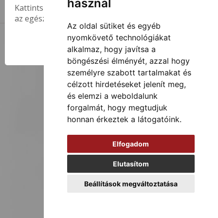
használ
Kattints a regisztráció menüpontra, csak pár perc
az egész!
Az oldal sütiket és egyéb
nyomkövető technológiákat
Templom-tér 2026
Általános Szerződési Feltételek
Adatvédelmi szabályzat
OK
alkalmaz, hogy javítsa a
böngészési élményét, azzal hogy
személyre szabott tartalmakat és
célzott hirdetéseket jelenít meg,
és elemzi a weboldalunk
forgalmát, hogy megtudjuk
honnan érkeztek a látogatóink.
Elfogadom
Elutasítom
Beállítások megváltoztatása