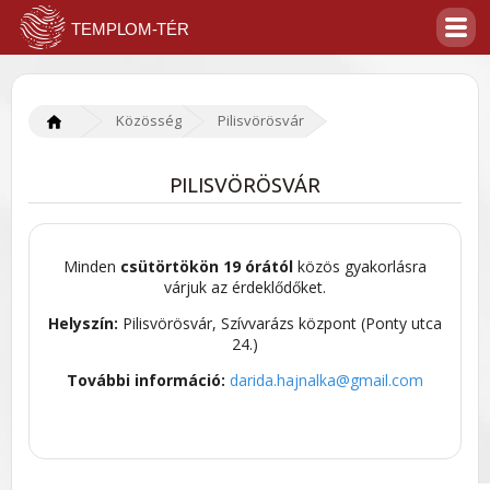
Közösség
Pilisvörösvár
PILISVÖRÖSVÁR
Minden
csütörtökön 19 órától
közös gyakorlásra
várjuk az érdeklődőket.
Helyszín:
Pilisvörösvár, Szívvarázs központ (Ponty utca
24.)
További információ:
darida.hajnalka@gmail.com