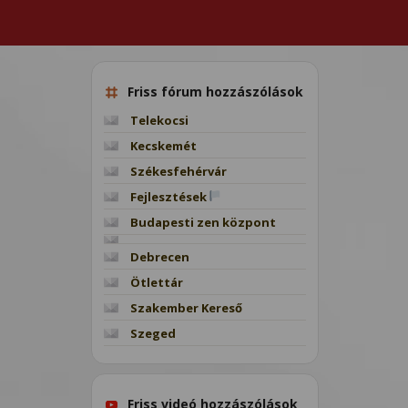
Friss fórum hozzászólások
Telekocsi
Kecskemét
Székesfehérvár
Fejlesztések
Budapesti zen központ
Debrecen
Ötlettár
Szakember Kereső
Szeged
Friss videó hozzászólások