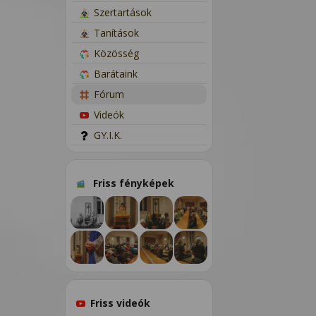
Szertartások
Tanítások
Közösség
Barátaink
Fórum
Videók
GY.I.K.
Friss fényképek
Friss videók