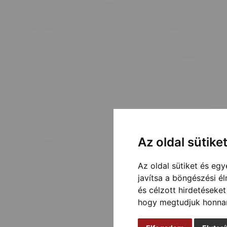
Az oldal sütike
Az oldal sütiket és e
javítsa a böngészési é
és célzott hirdetéseket
hogy megtudjuk honnan