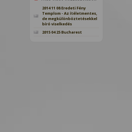
2014 11 08 Eredeti Fény
Templom - Az ítéletmentes,
de megkülönböztetésekkel
bíró viselkedés
2015 04 25 Bucharest