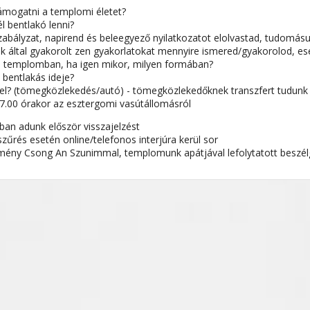
ámogatni a templomi életet?
l bentlakó lenni?
abályzat, napirend és beleegyező nyilatkozatot elolvastad, tudomás
 által gyakorolt zen gyakorlatokat mennyire ismered/gyakorolod, ese
a templomban, ha igen mikor, milyen formában?
 bentlakás ideje?
l? (tömegközlekedés/autó) - tömegközlekedőknek transzfert tudunk 
17.00 órakor az esztergomi vasútállomásról
sban adunk először visszajelzést
szűrés esetén online/telefonos interjúra kerül sor
ény Csong An Szunimmal, templomunk apátjával lefolytatott beszélg