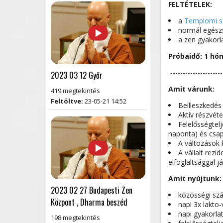
FELTÉTELEK:
a
Templomi s
normál egészs
a zen gyakorla
Próbaidő: 1 hó
---------------------
2023 03 12 Győr
Amit várunk:
419 megtekintés
Feltöltve:
23-05-21 14:52
Beilleszkedés
Aktív részvéte
Felelősségtel
naponta) és csa
A változások 
A vállalt rez
elfoglaltsággal 
Amit nyújtunk:
2023 02 27 Budapesti Zen
közösségi sz
Központ , Dharma beszéd
napi 3x lakto
napi gyakorla
198 megtekintés