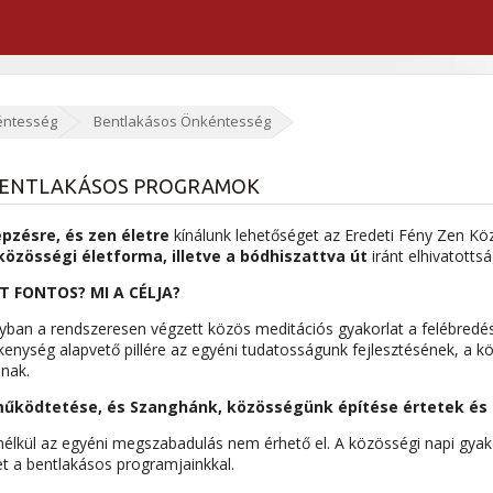
ntesség
Bentlakásos Önkéntesség
BENTLAKÁSOS PROGRAMOK
pzésre, és zen életre
kínálunk lehetőséget az Eredeti Fény Zen Kö
közösségi életforma, illetve a bódhiszattva út
iránt elhivatotts
T FONTOS? MI A CÉLJA?
ban a rendszeresen végzett közös meditációs gyakorlat a felébredés
enység alapvető pillére az egyéni tudatosságunk fejlesztésének, a
nak.
ödtetése, és Szanghánk, közösségünk építése értetek és ál
élkül az egyéni megszabadulás nem érhető el. A közösségi napi gyakor
t a bentlakásos programjainkkal.