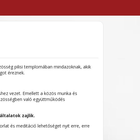
zösség pilisi templomában mindazoknak, akik
ágot éreznek.
hez vezet. Emellett a közös munka és
 közösségben való együttműködés
talatok zajlik.
lat és meditáció lehetőséget nyit erre, erre