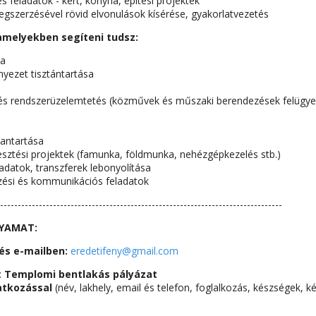
es feladatok - kert, konyha, építési projektek
gszerzésével rövid elvonulások kísérése, gyakorlatvezetés
amelyekben segíteni tudsz:
ka
yezet tisztántartása
és rendszerüzelemtetés (közművek és műszaki berendezések felügye
antartása
jlesztési projektek (famunka, földmunka, nehézgépkezelés stb.)
ladatok, transzferek lebonyolítása
ezési és kommunikációs feladatok
--------------------------------------------------------------------------------
LYAMAT:
és e-mailben:
eredetifeny@gmail.com
:
Templomi bentlakás pályázat
tkozással
(név, lakhely, email és telefon, foglalkozás, készségek