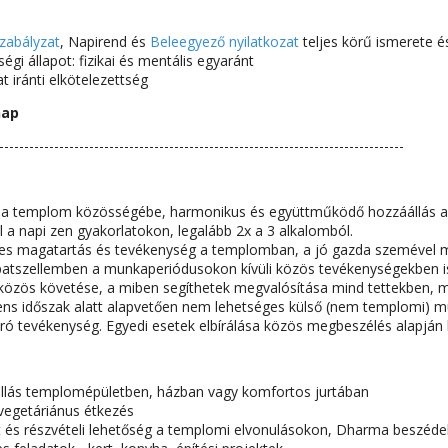
zabályzat
, Napirend és
Beleegyező nyilatkozat
teljes körű ismerete é
égi állapot: fizikai és mentális egyaránt
t iránti elkötelezettség
nap
---------------------------------------------------------------------------------
 a templom közösségébe, harmonikus és együttműködő hozzáállás a h
l a napi zen gyakorlatokon, legalább 2x a 3 alkalomból.
jes magatartás és tevékenység a templomban, a jó gazda szemével m
patszellemben a munkaperiódusokon kívüli közös tevékenységekben i
közös követése, a miben segíthetek megvalósítása mind tettekben, 
idens időszak alatt alapvetően nem lehetséges külső (nem templomi) m
járó tevékenység. Egyedi esetek elbírálása közös megbeszélés alapján 
állás templomépületben, házban vagy komfortos jurtában
-vegetáriánus étkezés
t és részvételi lehetőség a templomi elvonulásokon, Dharma beszédeke