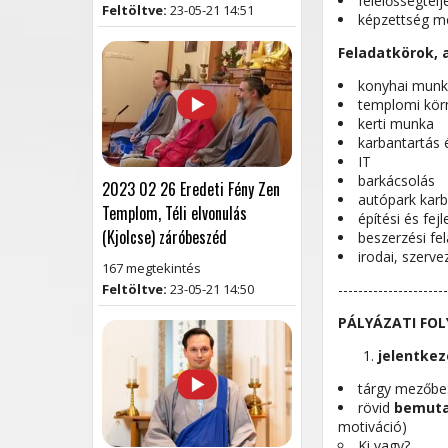
felelősségtelj
Feltöltve:
23-05-21 14:51
képzettség me
Feladatkörok, 
konyhai mun
templomi körn
kerti munka
karbantartás 
IT
barkácsolás
2023 02 26 Eredeti Fény Zen
autópark karb
Templom, Téli elvonulás
építési és fe
(Kjolcse) záróbeszéd
beszerzési fe
irodai, szerv
167 megtekintés
----------------------
Feltöltve:
23-05-21 14:50
PÁLYÁZATI FO
jelentkez
tárgy mezőbe
rövid
bemuta
motiváció)
Ki vagy?