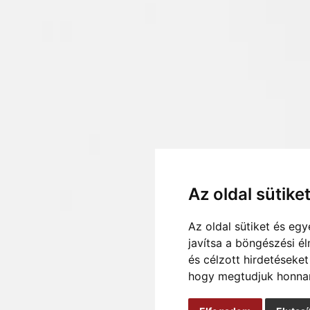
Az oldal sütike
Az oldal sütiket és e
javítsa a böngészési é
és célzott hirdetéseket
hogy megtudjuk honnan