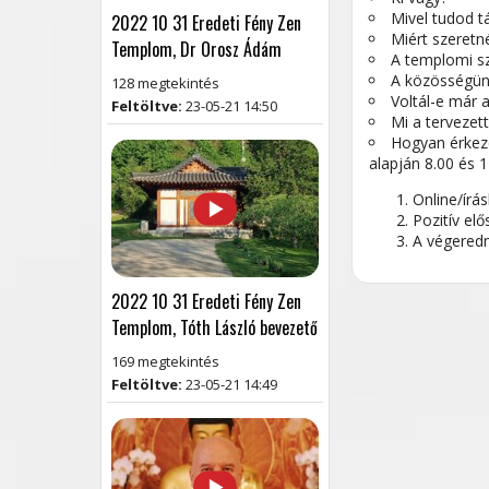
Mivel tudod t
2022 10 31 Eredeti Fény Zen
Miért szeretné
Templom, Dr Orosz Ádám
A templomi sz
A közösségünk
128 megtekintés
Voltál-e már 
Feltöltve:
23-05-21 14:50
Mi a tervezett
Hogyan érkeze
alapján 8.00 és 
Online/írá
Pozitív elő
A végeredm
2022 10 31 Eredeti Fény Zen
Templom, Tóth László bevezető
169 megtekintés
Feltöltve:
23-05-21 14:49