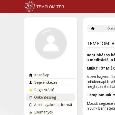
Önké
TEMPLOMI 
Bentlakásos ké
a
meditáció, a 
MIÉRT JÓ? MIÉR
Kezdőlap
A zen hagyomány
mindennapi tevék
Bejelentkezés
megtapasztalásá
Regisztráció
Templomunk műk
Önkéntesség
Mások segítése n
A zen gyakorlat formái
hívunk benneteke
Események