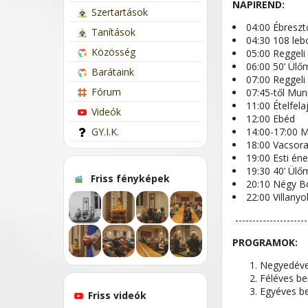
NAPIREND:
Szertartások
04:00 Ébreszt
Tanítások
04:30 108 lebo
Közösség
05:00 Reggeli
06:00 50’ Ülő
Barátaink
07:00 Reggeli
Fórum
07:45-től Mu
11:00 Ételfela
Videók
12:00 Ebéd
GY.I.K.
14:00-17:00 
18:00 Vacsor
19:00 Esti én
19:30 40’ Ülő
Friss fényképek
20:10 Négy B
22:00 Villanyo
---------------------
PROGRAMOK:
Negyedéve
Féléves be
Egyéves be
Friss videók