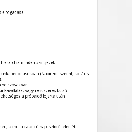
s elfogadása
ierarchia minden szintjével.
unkaperiódusokban (Napirend szerint, kb 7 óra
s.
mind szavakban.
unkavállalás, vagy rendszeres külső
lehetséges a próbaidő lejárta után.
n, a mester/tanító napi szintű jelenléte