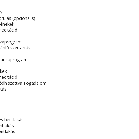
ő
rulás (opcionális)
 énekek
meditáció
nkaprogram
jánló szertartás
Munkaprogram
a
ekek
meditáció
ódhiszattva Fogadalom
ltás
---------------------------------------------------------------------------------
s bentlakás
ntlakás
ntlakás