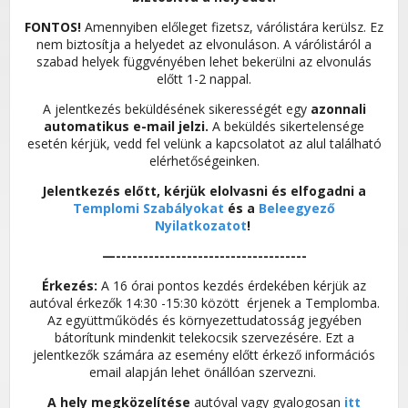
FONTOS!
Amennyiben előleget fizetsz, várólistára kerülsz. Ez
nem biztosítja a helyedet az elvonuláson. A várólistáról a
szabad helyek függvényében lehet bekerülni az elvonulás
előtt 1-2 nappal.
A jelentkezés beküldésének sikerességét egy
azonnali
automatikus e-mail jelzi.
A beküldés sikertelensége
esetén kérjük, vedd fel velünk a kapcsolatot az alul található
elérhetőségeinken.
Jelentkezés előtt, kérjük elolvasni és elfogadni a
Templomi Szabályokat
és a
Beleegyező
Nyilatkozatot
!
—-----------------------------------
Érkezés:
A 16 órai pontos kezdés érdekében kérjük az
autóval érkezők 14:30 -15:30 között érjenek a Templomba.
Az együttműködés és környezettudatosság jegyében
bátorítunk mindenkit telekocsik szervezésére. Ezt a
jelentkezők számára az esemény előtt érkező információs
email alapján lehet önállóan szervezni.
A hely megközelítése
autóval vagy gyalogosan
itt