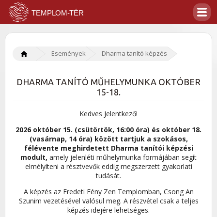
Események
Dharma tanító képzés
DHARMA TANÍTÓ MŰHELYMUNKA OKTÓBER
15-18.
Kedves Jelentkező!
2026 október 15. (csütörtök, 16:00 óra) és október 18
.
(vasárnap, 14 óra)
között tartjuk a szokásos,
félévente meghirdetett Dharma tanítói képzési
modult,
amely jelenléti műhelymunka formájában segít
elmélyíteni a résztvevők eddig megszerzett gyakorlati
tudását.
A képzés az Eredeti Fény Zen Templomban, Csong An
Szunim vezetésével valósul meg. A részvétel csak a teljes
képzés idejére lehetséges.