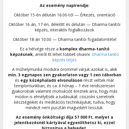
Az esemény napirendje:
Október 15-én délután 16:00-tól — Érkezés, orientáció
Október 16-án, 17-én, délelőtt és délután — Dharma-tanítói
képzés, interaktív foglalkozások
Október 18-án 10:00 — Dharma-tanítói fogadalomtétel
Ez a hétvége része a
komplex dharma-tanító
képzésnek
, amiről itt lehet többet olvasni:
Dharma tanító
képzés teljes
A műhelymunka modulra örömmel várjuk azokat is, akik
min. 3 egynapos zen gyakorlaton vagy 1 zen táborban
és
egy középhaladó elvonuláson
részt vettek már
templomunkban, és ca. 6 hónap – 1 éve rendszeresen
gyakorolnak valamint motivációt éreznek arra, hogy más
módon is elmélyítsék a tudásukat: csiszolni szeretnék
készségeiket és meditációs technikájukat, tudva, hogy
mindezt nem pusztán magunkért tesszük.
Az esemény önköltségi díja 57 000 Ft
,
melyet a
jelentkezésnél kártyával egyenlíthetsz ki, ezzel
biztosítva a helyedet.