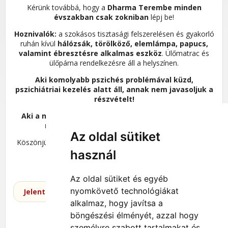
Kérünk továbbá, hogy a
Dharma Terembe minden
évszakban csak zokniban
lépj be!
Hoznivalók:
a szokásos tisztasági felszerelésen és gyakorló
ruhán kívül
hálózsák, törölköző, elemlámpa, papucs,
valamint ébresztésre alkalmas eszköz
. Ülőmatrac és
ülőpárna rendelkezésre áll a helyszínen.
Aki komolyabb pszichés problémával küzd,
pszichiátriai kezelés alatt áll, annak nem javasoljuk a
részvételt
!
Aki a nátha enyhe tüneteivel rendelkezik, annak a
részvétele orvosi igazoláshoz kötött.
Az oldal sütiket
Köszönjük a megértést és az együttműködést és örömmel
várunk a programon!
használ
Az oldal sütiket és egyéb
nyomkövető technológiákat
Jelentkezni 2026. 08. 20. napjától ITT lehet. (#401)
alkalmaz, hogy javítsa a
böngészési élményét, azzal hogy
személyre szabott tartalmakat és