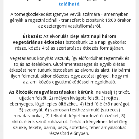
található
.
A tömegközlekedést igénybe vevők számára - amennyiben
igénylik a regisztrációnál - transzfert biztosítunk 15:00 órakor
az esztergomi vasútállomásról.
Étkezés:
Az elvonulás ideje alatt
napi három
vegetáriánus étkezést
biztosítunk.Ez a napi gyakorlat
része, közös 4 tálas szertartásos étkezés formájában.
Vegetáriánus konyhát viszünk, így előfordulhat tejtermék és
tojás az ételekben. Gluténmentességet és egyéb diétás
étkezést nem tudunk biztosítani az elvonulás alatt. Ha bármi
ilyen felmerül, akkor előzetes egyeztetést igényel, hogy mi
az, ami közös együttműködéssel megoldható.
Az öltözék megválasztásakor kérünk
, ne viselj 1) trikót,
ujjatlan felsőt, 2) mélyen kivágott felsőt, 3) rojtos,
lebernyeges, lógó leples öltözéket, 4) térd fölé érő nadrágot,
5) szoknyát, 6) szorosan testhez simuló (sztreccs)
ruhadarabokat, 7) feliratot, képet hordozó öltözéket, 8)
rikító, élénk színű ruházatot. Tehát a kényelmes lehetőleg
szürke, fekete, barna, bézs, sötétkék, fehér árnyalatokat
részesítsd előnyben.